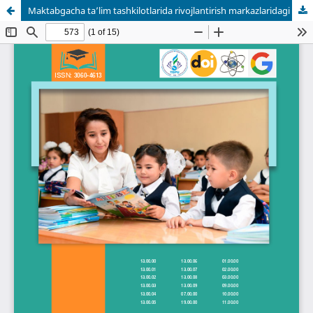
Maktabgacha ta’lim tashkilotlarida rivojlantirish markazlaridagi ta’limiy faoliyatlarni kuzatish va tahlil qilish metodikasi