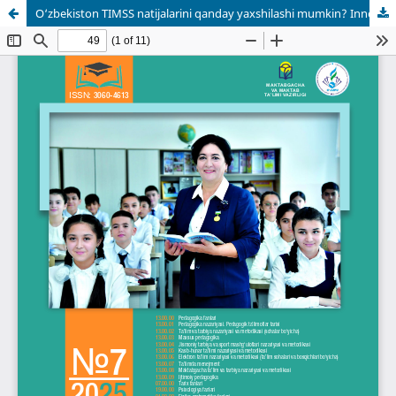
O‘zbekiston TIMSS natijalarini qanday yaxshilashi mumkin? Innovatsion ta’lim yondashuvlari va samarali strategiyalar