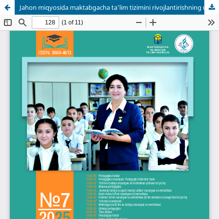
Jahon miqyosida maktabgacha ta’lim tizimini rivojlantirishning ustuvor yo‘nalishlari