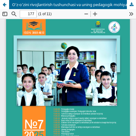
O‘z-o‘zini rivojlantirish tushunchasi va uning pedagogik mohiyati