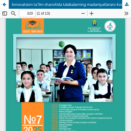
Innovatsion taʼlim sharoitida talabalarning madaniyatlararo kompetensiyalarini rivojlantirish metodikasi