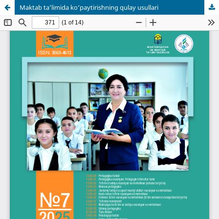
Maktab ta’limida ko‘paytirishning qulay usullari