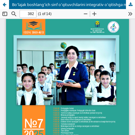
Bo‘lajak boshlang‘ich sinf o‘qituvchilarini integrativ o‘qitishga metodik tayyorgarligini takomillashtirish