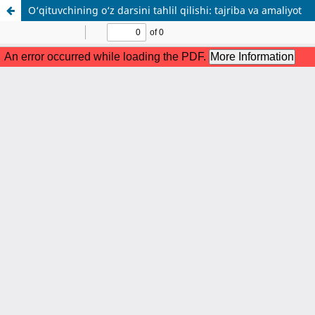
O‘qituvchining o‘z darsini tahlil qilishi: tajriba va amaliyot