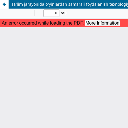
Ta’lim jarayonida o‘yinlardan samarali foydalanish texnologi