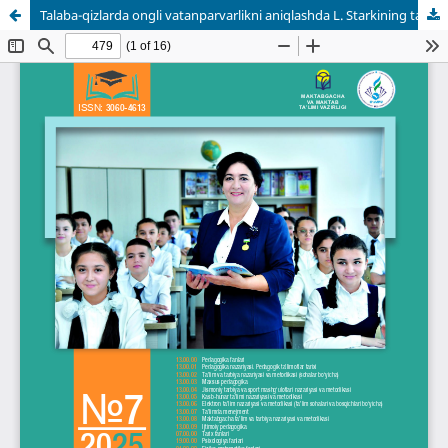
Talaba-qizlarda ongli vatanparvarlikni aniqlashda L. Starkining tanqidiy fikrlashni baholaydigan modifikatsiya qilingan testidan foydalanish metodikasi