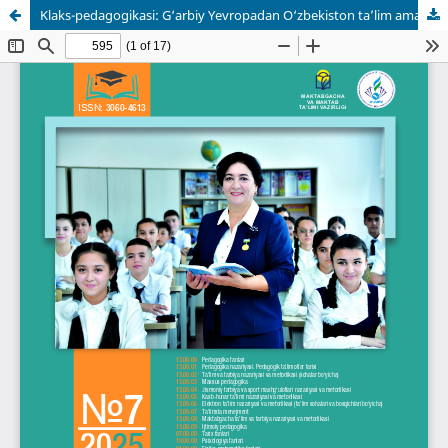
Klaks-pedagogikasi: G‘arbiy Yevropadan O‘zbekiston ta’lim amaliyotiga integratsiya imkoniyatlari