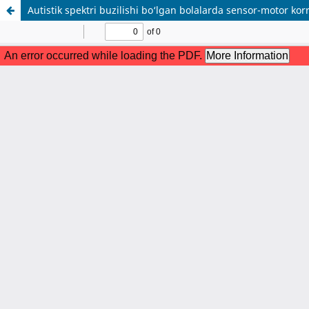
Autistik spektri buzilishi bo‘lgan bolalarda sensor-motor kor