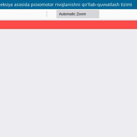
reksiya asosida psixomotor rivojlanishni qo‘llab-quvvatlash tizimi