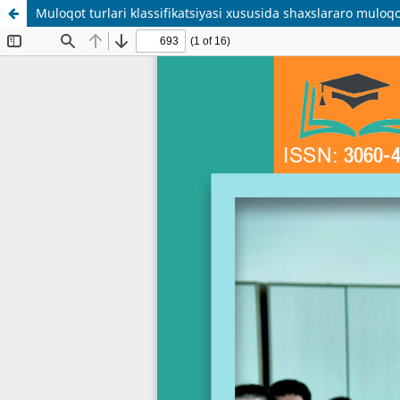
Muloqot turlari klassifikatsiyasi xususida shaxslararo muloq