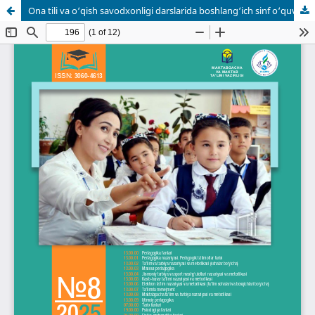
Ona tili va o‘qish savodxonligi darslarida boshlang‘ich sinf o‘quvchilarining nutqini takomillashtirish