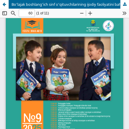
Bo‘lajak boshlang‘ich sinf o‘qituvchilarining ijodiy faoliyatini baholash va rag‘batlantirish tizimini takomillashtirish