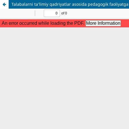
Talabalarni ta’limiy qadriyatlar asosida pedagogik faoliyatga