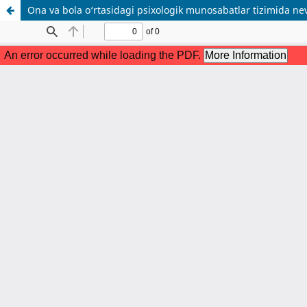
Ona va bola o‘rtasidagi psixologik munosabatlar tizimida nev