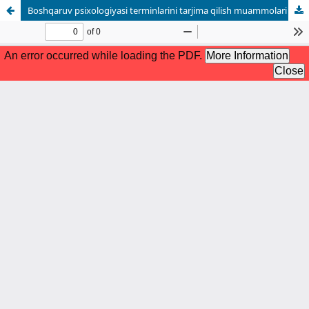
Boshqaruv psixologiyasi terminlarini tarjima qilish muammolari va ularni hal qilish yo‘llari