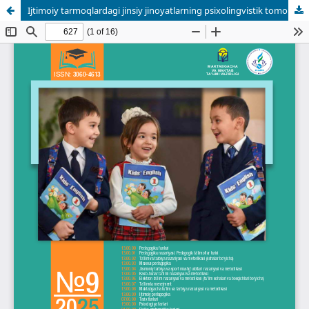
Ijtimoiy tarmoqlardagi jinsiy jinoyatlarning psixolingvistik tomonlari