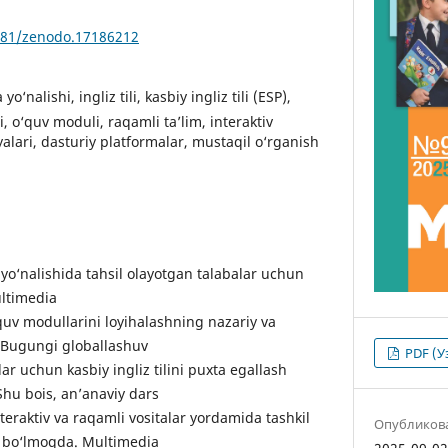
5281/zenodo.17186212
 yo‘nalishi, ingliz tili, kasbiy ingliz tili (ESP),
, o‘quv moduli, raqamli ta’lim, interaktiv
yalari, dasturiy platformalar, mustaqil o‘rganish
o‘nalishida tahsil olayotgan talabalar uchun
ultimedia
quv modullarini loyihalashning nazariy va
. Bugungi globallashuv
PDF (У
ar uchun kasbiy ingliz tilini puxta egallash
Shu bois, an’anaviy dars
eraktiv va raqamli vositalar yordamida tashkil
Опубликов
q bo‘lmoqda. Multimedia