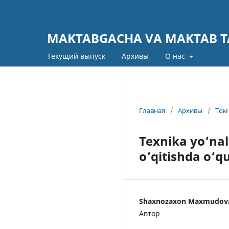
MAKTABGACHA VA MAKTAB TA
Текущий выпуск
Архивы
О нас
Главная
/
Архивы
/
Том 
Texnika yo‘nali
o‘qitishda o‘q
Shaxnozaxon Maxmudov
Автор