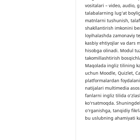
vositalari – video, audio, g
talabalarning lug‘at boylig
matnlarni tushunish, talaf
shakllantirish imkonini be
loyihalashda zamonaviy te
kasbiy ehtiyojlar va dars
hisobga olinadi. Modul tuzi
takomillashtirish bosqichla
Maqolada ingliz tilining k
uchun Moodle, Quizlet, Ca
platformalardan foydalanis
natijalari multimedia asos
fanlarni ingliz tilida o‘zla
ko‘rsatmoqda. Shuningdek
o‘rganishga, tanqidiy fik
bu uslubning ahamiyati ka