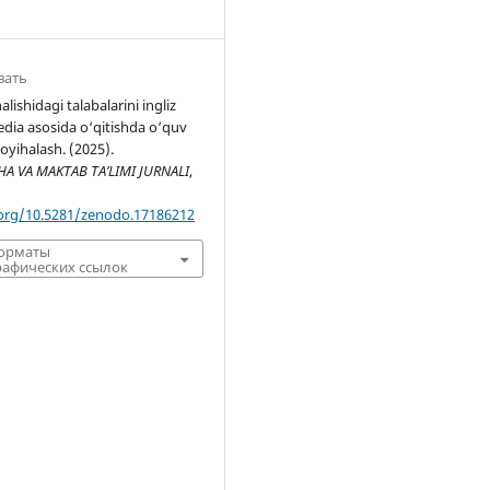
вать
lishidagi talabalarini ingliz
media asosida o‘qitishda o‘quv
loyihalash. (2025).
 VA MAKTAB TA’LIMI JURNALI
,
.org/10.5281/zenodo.17186212
форматы
афических ссылок