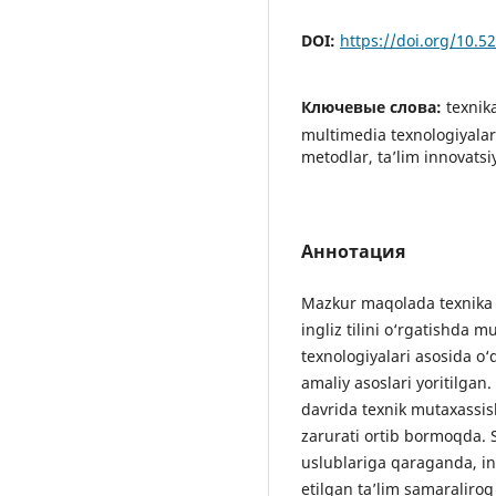
DOI:
https://doi.org/10.
Ключевые слова:
texnika
multimedia texnologiyalari
metodlar, ta’lim innovatsi
Аннотация
Mazkur maqolada texnika y
ingliz tilini o‘rgatishda m
texnologiyalari asosida o‘
amaliy asoslari yoritilgan
davrida texnik mutaxassisl
zarurati ortib bormoqda. 
uslublariga qaraganda, int
etilgan ta’lim samaraliro