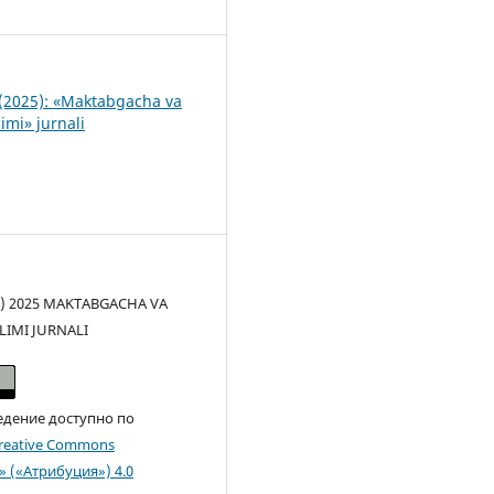
2
(2025): «Maktabgacha va
imi» jurnali
(c) 2025 MAKTABGACHA VA
LIMI JURNALI
едение доступно по
reative Commons
n» («Атрибуция») 4.0