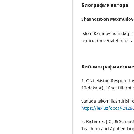
Биография автора
Shaxnozaxon Maxmudov
Islom Karimov nomidagi T
texnika universiteti musta
Библиографические
1. O‘zbekiston Respublikas
10-dekabr). “Chet tillarni 
yanada takomillashtirish ch
https://lex.uz/docs/-2126
2. Richards, J.C., & Schmi
Teaching and Applied Ling