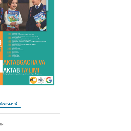
збекский)
ан