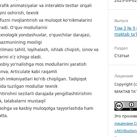
2025-09-0
rafik animatsiyalar va interaktiv testlar orqali
ini oshirish, texnik
fuzni rivojlantirish va muloqot ko‘nikmalarini
Выпуск
radi. O‘quv modullarini
Том 3 № 9 
maktab ta’l
xnologik yondashuvlar, o‘quvchilar darajasi,
 mazmunining mosligi
Раздел
lmasi tahlil, loyihalash, ishlab chiqish, sinov va
Статьи
rini o‘z ichiga oladi.
asbiy yo‘nalishga mos modullarini yaratish
nva, Articulate kabi raqamli
Лицензия
h imkoniyatlari ko‘rib chiqilgan. Tadqiqot
Copyright 
ida tuzilgan modullar texnik
MAKTAB TA’
shtirishni sezilarli darajada yengillashtirishini
, talabalarni mustaqil
rlashga va kasbiy muloqotga tayyorlashda ham
tta.
Это произв
лицензии C
«Attributio