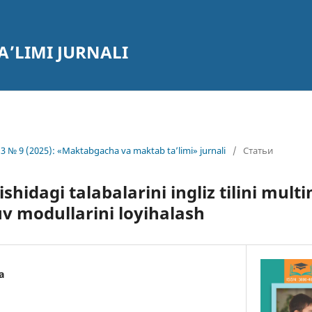
’LIMI JURNALI
3 № 9 (2025): «Maktabgacha va maktab ta’limi» jurnali
/
Статьи
shidagi talabalarini ingliz tilini mul
uv modullarini loyihalash
a