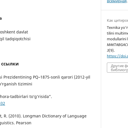
Всемирная
.
a
Как цитиро
Texnika yo‘na
oshkent davlat
tilini multi
qil tadqiqotchisi
modullarini 
MAKTABGACHA
3
(9).
https://doi
 ссылки
Другие 
библиогр
i Prezidentining PQ–1875-sonli qarori (2012-yil
o‘rganish tizimini
ora-tadbirlari to‘g‘risida”.
032
dt, R. (2010). Longman Dictionary of Language
uistics. Pearson