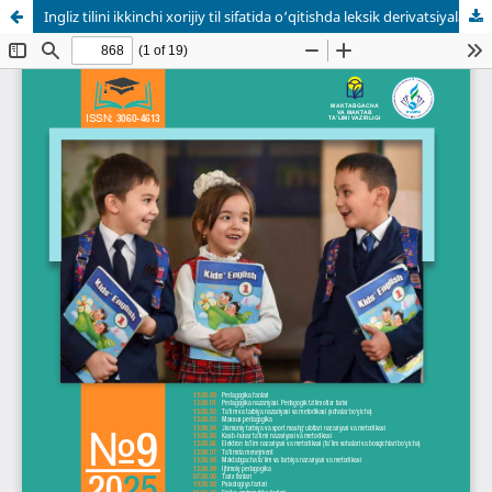
Ingliz tilini ikkinchi xorijiy til sifatida o‘qitishda leksik derivatsiyalarning ahamiyati