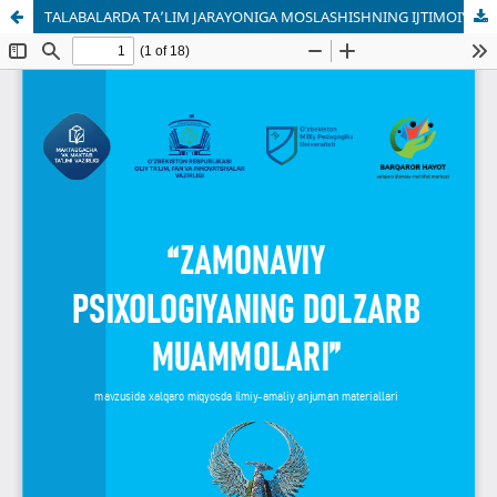
TALABALARDA TA’LIM JARAYONIGA MOSLASHISHNING IJTIMOIY-PSIXOLOGIK XUSUSIYATLARI