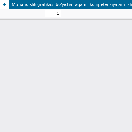
Muhandislik grafikasi bo‘yicha raqamli kompetensiyalarni sh