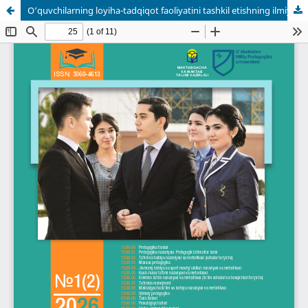
O‘quvchilarning loyiha-tadqiqot faoliyatini tashkil etishning ilmiy asoslari