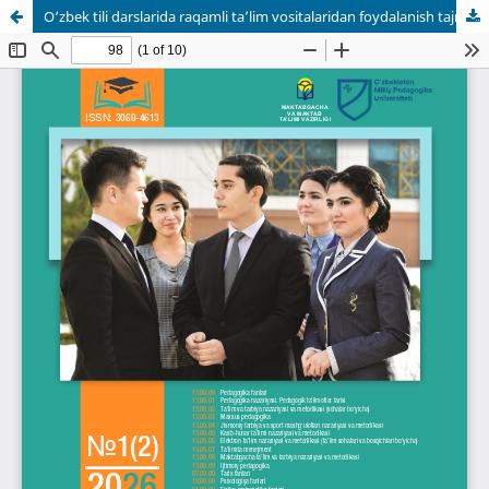
O‘zbek tili darslarida raqamli ta’lim vositalaridan foydalanish tajribasi