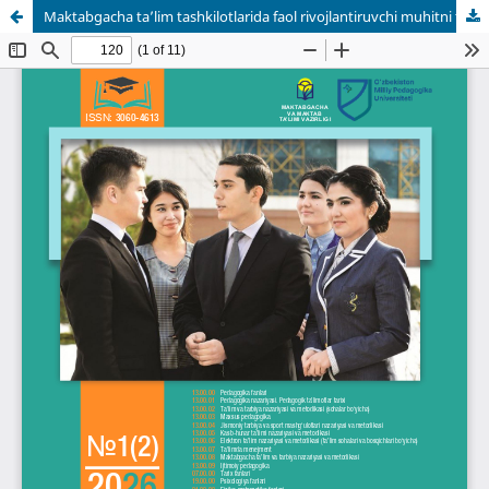
Maktabgacha ta’lim tashkilotlarida faol rivojlantiruvchi muhitni tashkil etishda STEAM ta’lim texnologiyasidan foydalanish