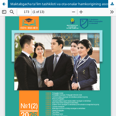
Maktabgacha ta’lim tashkiloti va ota-onalar hamkorigining asosiy shakllari