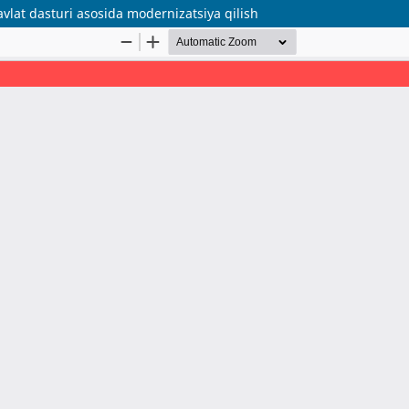
avlat dasturi asosida modernizatsiya qilish