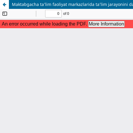
Maktabgacha ta’lim faoliyat markazlarida ta’lim jarayonini d