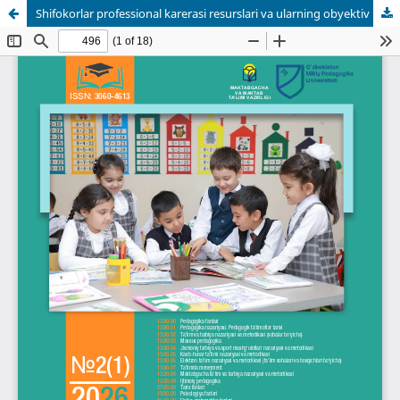
Shifokorlar professional karerasi resurslari va ularning obyektiv ko‘rsatkichlari o‘rtasidagi bog‘liqlikni o‘rganish natijalari