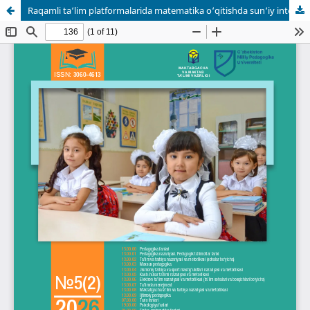
Raqamli ta‘lim platformalarida matematika o‘qitishda sun‘iy intellekt yordamida baholash tizimini takomillashtirish