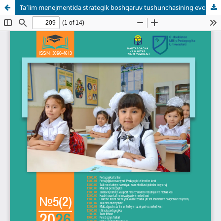
Ta’lim menejmentida strategik boshqaruv tushunchasining evolyutsiyasi