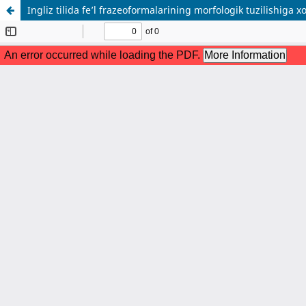
Ingliz tilida fe’l frazeoformalarining morfologik tuzilishiga