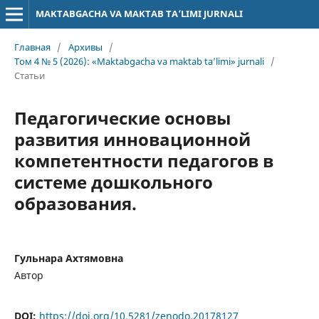
MAKTABGACHA VA MAKTAB TA’LIMI JURNALI
Главная
/
Архивы
/
Том 4 № 5 (2026): «Maktabgacha va maktab ta’limi» jurnali
/
Статьи
Педагогические основы
развития инновационной
компетентности педагогов в
системе дошкольного
образования.
Гульнара Ахтямовна
Автор
DOI:
https://doi.org/10.5281/zenodo.20178127