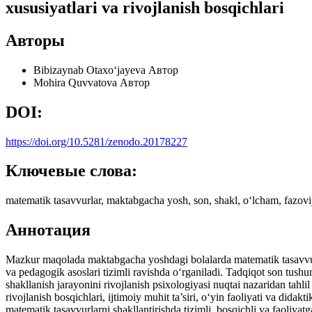
xususiyatlari va rivojlanish bosqichlari
Авторы
Bibizaynab Otaxo‘jayeva
Автор
Mohira Quvvatova
Автор
DOI:
https://doi.org/10.5281/zenodo.20178227
Ключевые слова:
matematik tasavvurlar, maktabgacha yosh, son, shakl, o‘lcham, fazoviy 
Аннотация
Mazkur maqolada maktabgacha yoshdagi bolalarda matematik tasavvurl
va pedagogik asoslari tizimli ravishda o‘rganiladi. Tadqiqot son tush
shakllanish jarayonini rivojlanish psixologiyasi nuqtai nazaridan tahli
rivojlanish bosqichlari, ijtimoiy muhit ta’siri, o‘yin faoliyati va didakt
matematik tasavvurlarni shakllantirishda tizimli, bosqichli va faoliy