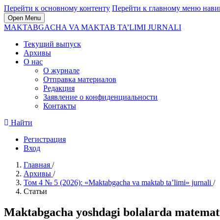
Перейти к основному контенту
Перейти к главному меню нави
Open Menu
MAKTABGACHA VA MAKTAB TA’LIMI JURNALI
Текущий выпуск
Архивы
О нас
О журнале
Отправка материалов
Редакция
Заявление о конфиденциальности
Контакты
Найти
Регистрация
Вход
Главная
/
Архивы
/
Том 4 № 5 (2026): «Maktabgacha va maktab ta’limi» jurnali
/
Статьи
Maktabgacha yoshdagi bolalarda matematik