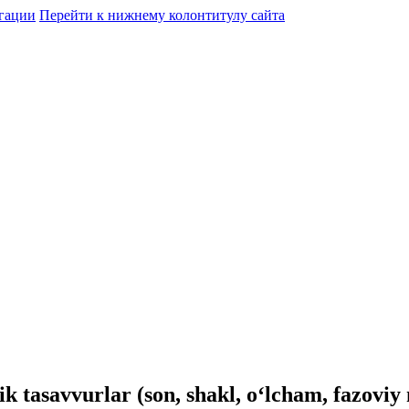
гации
Перейти к нижнему колонтитулу сайта
 tasavvurlar (son, shakl, o‘lcham, fazoviy