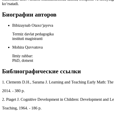
ko‘rsatadi.
Биографии авторов
Bibizaynab Otaxo‘jayeva
Termiz davlat pedagogika
instituti magistranti
Mohira Quvvatova
Ilmiy rahbar:
PhD, dotsent
Библиографические ссылки
1. Clements D.H., Sarama J. Learning and Teaching Early Math: The
2014. - 380 p.
2. Piaget J. Cognitive Development in Children: Development and Lea
Teaching, 1964. - 186 p.