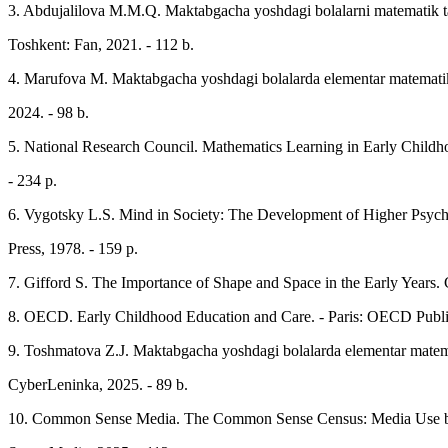
3. Abdujalilova M.M.Q. Maktabgacha yoshdagi bolalarni matematik tasa
Toshkent: Fan, 2021. - 112 b.
4. Marufova M. Maktabgacha yoshdagi bolalarda elementar matematik t
2024. - 98 b.
5. National Research Council. Mathematics Learning in Early Childh
- 234 p.
6. Vygotsky L.S. Mind in Society: The Development of Higher Psycho
Press, 1978. - 159 p.
7. Gifford S. The Importance of Shape and Space in the Early Years
8. OECD. Early Childhood Education and Care. - Paris: OECD Publis
9. Toshmatova Z.J. Maktabgacha yoshdagi bolalarda elementar matemati
CyberLeninka, 2025. - 89 b.
10. Common Sense Media. The Common Sense Census: Media Use by