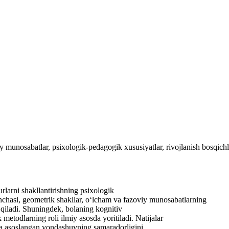
munosabatlar, psixologik-pedagogik xususiyatlar, rivojlanish bosqichlari,
arni shakllantirishning psixologik
unchasi, geometrik shakllar, o‘lcham va fazoviy munosabatlarning
l qiladi. Shuningdek, bolaning kognitiv
ik metodlarning roli ilmiy asosda yoritiladi. Natijalar
atga asoslangan yondashuvning samaradorligini