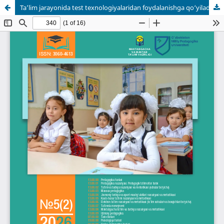
Ta’lim jarayonida test texnologiyalaridan foydalanishga qo‘yiladigan pedagogik talablar