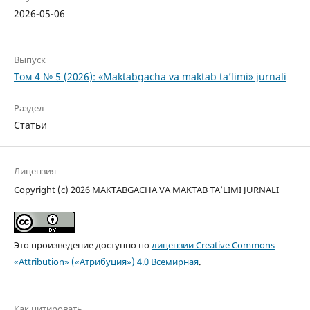
2026-05-06
Выпуск
Том 4 № 5 (2026): «Maktabgacha va maktab ta’limi» jurnali
Раздел
Статьи
Лицензия
Copyright (c) 2026 MAKTABGACHA VA MAKTAB TA’LIMI JURNALI
Это произведение доступно по
лицензии Creative Commons
«Attribution» («Атрибуция») 4.0 Всемирная
.
Как цитировать