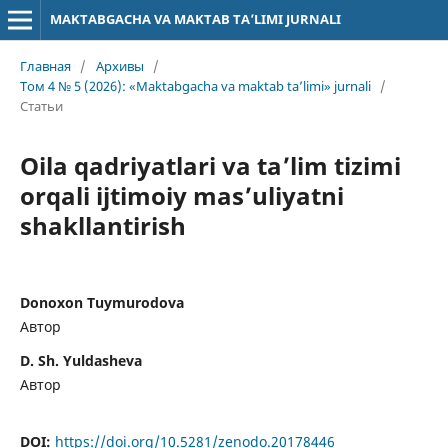
MAKTABGACHA VA MAKTAB TA’LIMI JURNALI
Главная
/
Архивы
/
Том 4 № 5 (2026): «Maktabgacha va maktab ta’limi» jurnali
/
Статьи
Oila qadriyatlari va ta’lim tizimi
orqali ijtimoiy mas’uliyatni
shakllantirish
Donoxon Tuymurodova
Автор
D. Sh. Yuldasheva
Автор
DOI:
https://doi.org/10.5281/zenodo.20178446