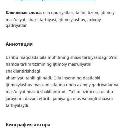
Ключевые слова:
oila qadriyatlari, ta’lim tizimi, ijtimoiy
mas’uliyat, shaxs tarbiyasi, ijtimoiylashuv, axloqiy
qadriyatlar
Аннотация
Ushbu maqolada oila muhitining shaxs tarbiyasidagi o‘rni
hamda ta’lim tizimining ijtimoiy mas’uliyatni
shakllantirishdagi
ahamiyati tahlil qilinadi. Oila insonning dastlabki
ijtimoiylashuv maskani sifatida unda axloqiy qadriyatlar va
mas’uliyat hissini shakllantiradi. Ta’lim tizimi esa ushbu
jarayonni davom ettirib, jamiyatga mos va ongli shaxsni
tarbiyalaydi.
Биография автора