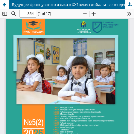
Будущее французского языка в XXI веке: глобальные тенденции, вызовы и перспективы