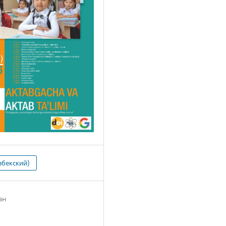
збекский)
ан
6