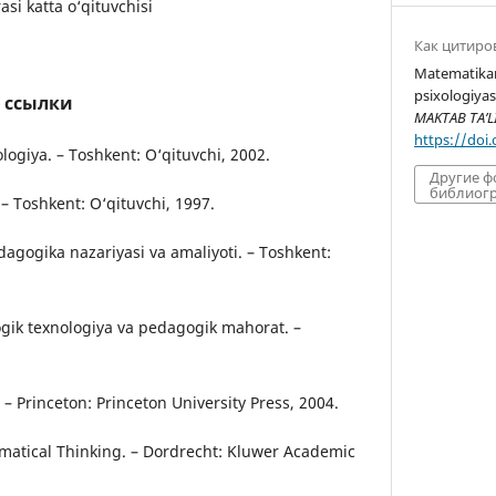
si katta o‘qituvchisi
Как цитиро
Matematikani
psixologiyas
 ссылки
MAKTAB TA’L
https://doi
logiya. – Toshkent: O‘qituvchi, 2002.
Другие 
библиогр
– Toshkent: O‘qituvchi, 1997.
agogika nazariyasi va amaliyoti. – Toshkent:
ogik texnologiya va pedagogik mahorat. –
. – Princeton: Princeton University Press, 2004.
matical Thinking. – Dordrecht: Kluwer Academic