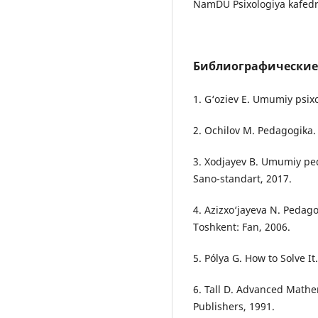
NamDU Psixologiya kafedra
Библиографические
1. G‘oziev E. Umumiy psixo
2. Ochilov M. Pedagogika. 
3. Xodjayev B. Umumiy ped
Sano-standart, 2017.
4. Azizxo‘jayeva N. Pedag
Toshkent: Fan, 2006.
5. Pólya G. How to Solve It
6. Tall D. Advanced Mathe
Publishers, 1991.