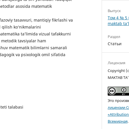
 metodlar asosida matematik
Выпуск
Том 4 № 5 
azoviy tasavvuri, mantiqiy fikrlashi va
maktab ta’l
qilish ko‘nikmalarini
atematika ta’limida vizual tafakkurni
Раздел
n metodik tavsiyalar ham
Статьи
shuv matematik bilimlarni samarali
agogik va psixologik omil sifatida
Лицензия
Copyright 
MAKTAB TA’
Это произв
eti talabasi
лицензии C
«Attributio
Всемирная
.