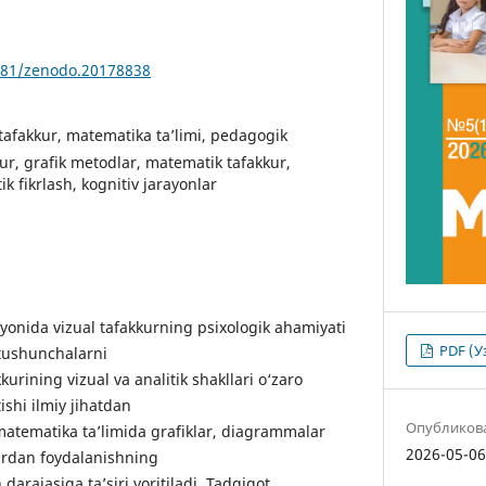
5281/zenodo.20178838
 tafakkur, matematika ta’limi, pedagogik
vur, grafik metodlar, matematik tafakkur,
ik fikrlash, kognitiv jarayonlar
ayonida vizual tafakkurning psixologik ahamiyati
PDF (У
 tushunchalarni
kurining vizual va analitik shakllari o‘zaro
tishi ilmiy jihatdan
Опубликов
atematika ta’limida grafiklar, diagrammalar
2026-05-0
rdan foydalanishning
darajasiga ta’siri yoritiladi. Tadqiqot