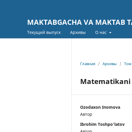
MAKTABGACHA VA MAKTAB TA
Текущий выпуск
Архивы
О нас
Главная
/
Архивы
/
Том 
Matematikani o
Ozodaxon Inomova
Автор
Ibrohim Toshpo‘latov
Автор