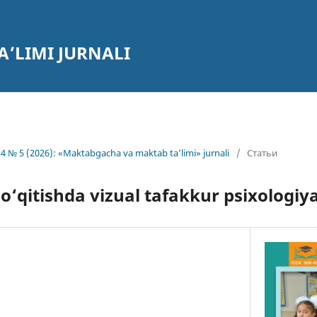
’LIMI JURNALI
4 № 5 (2026): «Maktabgacha va maktab ta’limi» jurnali
/
Статьи
‘qitishda vizual tafakkur psixologiya