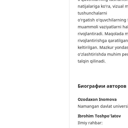
natijalariga ko‘ra, vizual
tushunchalarni
o‘rgatish o‘quvchilarning f
muammoli vaziyatlarni hal 
rivojlantiradi. Maqolada m
rivojlantirishga qaratilga
keltirilgan. Mazkur yonda
o‘zlashtirishda muhim ped
talqin qilinadi.
Биографии авторов
Ozodaxon Inomova
Namangan davlat universit
Ibrohim Toshpo‘latov
Ilmiy rahbar: