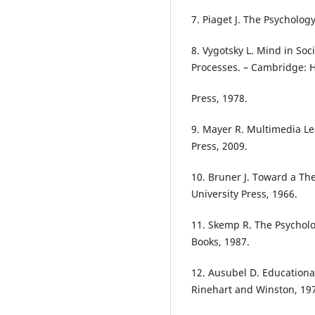
7. Piaget J. The Psycholog
8. Vygotsky L. Mind in So
Processes. – Cambridge: H
Press, 1978.
9. Mayer R. Multimedia L
Press, 2009.
10. Bruner J. Toward a Th
University Press, 1966.
11. Skemp R. The Psychol
Books, 1987.
12. Ausubel D. Educational
Rinehart and Winston, 19