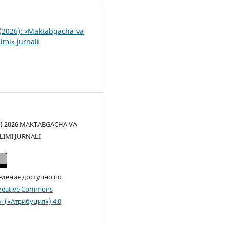
(2026): «Maktabgacha va
imi» jurnali
(c) 2026 MAKTABGACHA VA
LIMI JURNALI
едение доступно по
reative Commons
n» («Атрибуция») 4.0