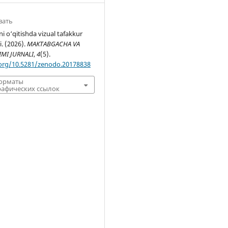
вать
 o‘qitishda vizual tafakkur
i. (2026).
MAKTABGACHA VA
IMI JURNALI
,
4
(5).
.org/10.5281/zenodo.20178838
форматы
афических ссылок