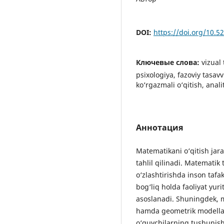
DOI:
https://doi.org/10.
Ключевые слова:
vizual
psixologiya, fazoviy tasav
ko‘rgazmali o‘qitish, analit
Аннотация
Matematikani o‘qitish jar
tahlil qilinadi. Matematik
o‘zlashtirishda inson tafak
bog‘liq holda faoliyat yuri
asoslanadi. Shuningdek, m
hamda geometrik modella
o‘quvchilarning tushunish 