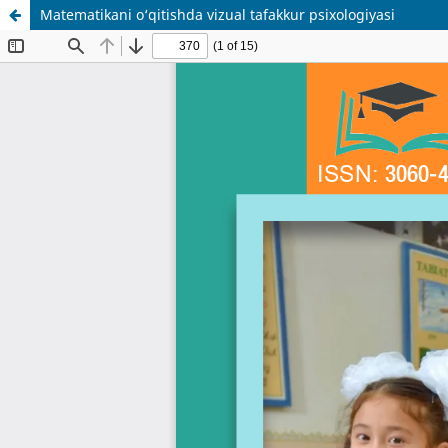
Matematikani o‘qitishda vizual tafakkur psixologiyasi