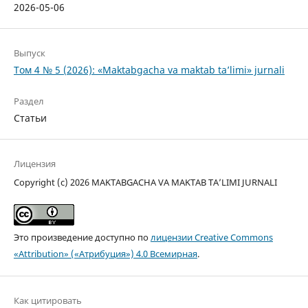
2026-05-06
Выпуск
Том 4 № 5 (2026): «Maktabgacha va maktab ta’limi» jurnali
Раздел
Статьи
Лицензия
Copyright (c) 2026 MAKTABGACHA VA MAKTAB TA’LIMI JURNALI
Это произведение доступно по
лицензии Creative Commons
«Attribution» («Атрибуция») 4.0 Всемирная
.
Как цитировать