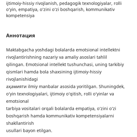
ijtimoiy-hissiy rivojlanish, pedagogik texnologiyalar, rolli
o‘yin, empatiya, o‘zini o‘zi boshqarish, kommunikativ
kompetensiya
Аннотация
Maktabgacha yoshdagi bolalarda emotsional intellektni
rivojlantirishning nazariy va amaliy asoslari tahlil
qilingan. Emotsional intellekt tushunchasi, uning tarkibiy
qismlari hamda bola shaxsining ijtimoiy-hissiy
rivojlanishidagi
аҳамияти ilmiy manbalar asosida yoritilgan. Shuningdek,
o‘yin texnologiyalari, ijtimoiy o‘qitish, rolli o‘yinlar va
emotsional
tarbiya vositalari orqali bolalarda empatiya, o‘zini o‘zi
boshqarish hamda kommunikativ kompetensiyalarni
shakllantirish
usullari bayon etilgan.