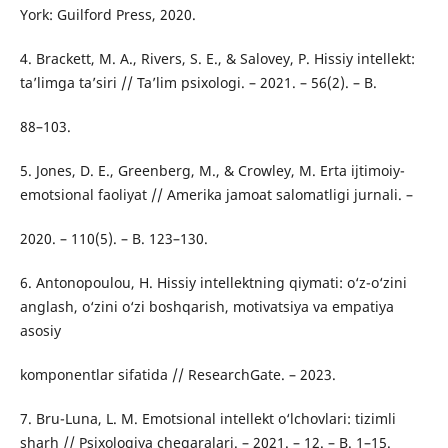
York: Guilford Press, 2020.
4. Brackett, M. A., Rivers, S. E., & Salovey, P. Hissiy intellekt:
ta’limga ta’siri // Ta’lim psixologi. – 2021. – 56(2). – B.
88–103.
5. Jones, D. E., Greenberg, M., & Crowley, M. Erta ijtimoiy-
emotsional faoliyat // Amerika jamoat salomatligi jurnali. –
2020. – 110(5). – B. 123–130.
6. Antonopoulou, H. Hissiy intellektning qiymati: o‘z-o‘zini
anglash, o‘zini o‘zi boshqarish, motivatsiya va empatiya
asosiy
komponentlar sifatida // ResearchGate. – 2023.
7. Bru-Luna, L. M. Emotsional intellekt o‘lchovlari: tizimli
sharh // Psixologiya chegaralari. – 2021. – 12. – B. 1–15.