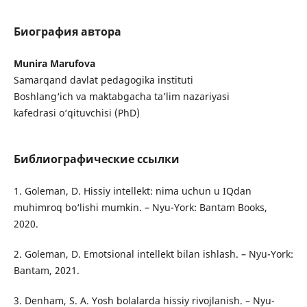
Биография автора
Munira Marufova
Samarqand davlat pedagogika instituti
Boshlang‘ich va maktabgacha ta’lim nazariyasi
kafedrasi o‘qituvchisi (PhD)
Библиографические ссылки
1. Goleman, D. Hissiy intellekt: nima uchun u IQdan
muhimroq bo‘lishi mumkin. – Nyu-York: Bantam Books,
2020.
2. Goleman, D. Emotsional intellekt bilan ishlash. – Nyu-York:
Bantam, 2021.
3. Denham, S. A. Yosh bolalarda hissiy rivojlanish. – Nyu-