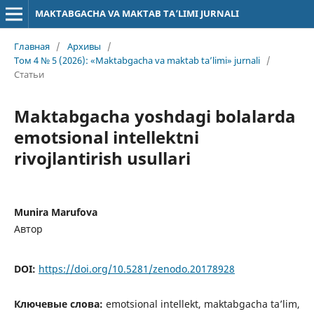
MAKTABGACHA VA MAKTAB TA’LIMI JURNALI
Главная
/
Архивы
/
Том 4 № 5 (2026): «Maktabgacha va maktab ta’limi» jurnali
/
Статьи
Maktabgacha yoshdagi bolalarda
emotsional intellektni
rivojlantirish usullari
Munira Marufova
Автор
DOI:
https://doi.org/10.5281/zenodo.20178928
Ключевые слова:
emotsional intellekt, maktabgacha ta’lim,