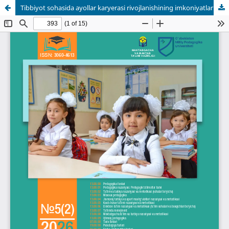
Tibbiyot sohasida ayollar karyerasi rivojlanishining imkoniyatlari va to‘siqlari