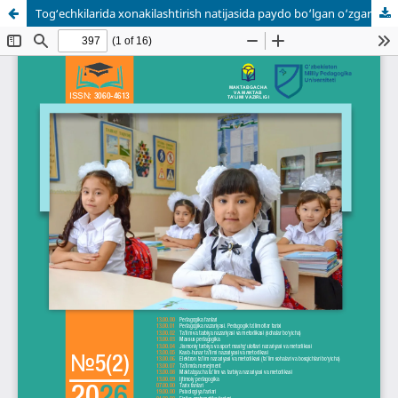
Togʻ echkilarida xonakilashtirish natijasida paydo bo‘lgan o‘zgarishlar.