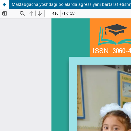
Maktabgacha yoshdagi bolalarda agressiyani bartaraf etishni