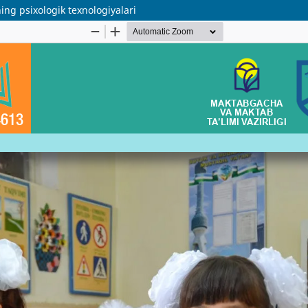
ng psixologik texnologiyalari