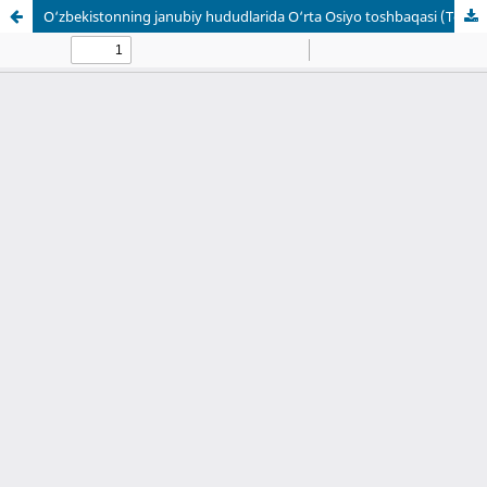
O‘zbekistonning janubiy hududlarida O‘rta Osiyo toshbaqasi (Testudo horsfieldii)ning bioekologik xususiyatlari va muhofazasi