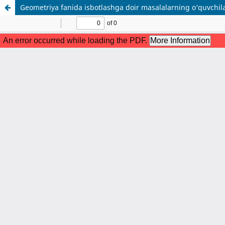
Geometriya fanida isbotlashga doir masalalarning o‘quvchilar