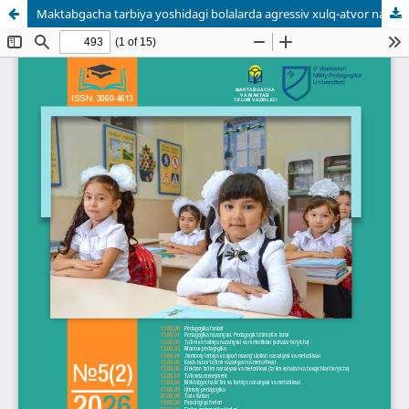
Maktabgacha tarbiya yoshidagi bolalarda agressiv xulq-atvor namayon bo‘lishi