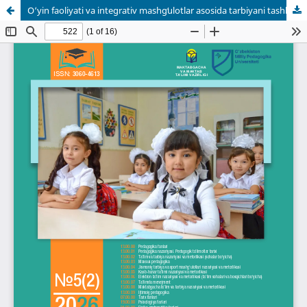
O‘yin faoliyati va integrativ mashgʻulotlar asosida tarbiyani tashkil etish metodikasi