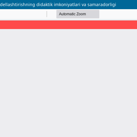
odellashtirishning didaktik imkoniyatlari va samaradorligi