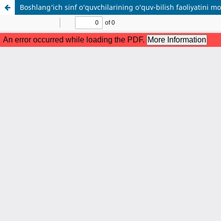
Boshlang‘ich sinf o‘quvchilarining o‘quv-bilish faoliyatini m