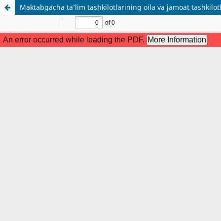
Maktabgacha ta’lim tashkilotlarining oila va jamoat tashkilot