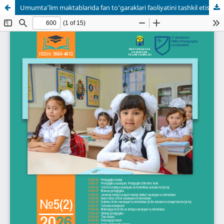
Umumta’lim maktablarida fan to‘garaklari faoliyatini tashkil etishning pedagogik shartlari